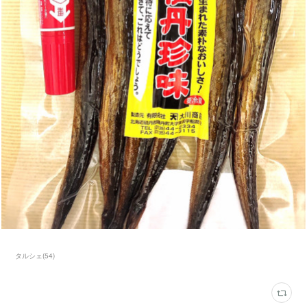
タルシェ
(
54
)