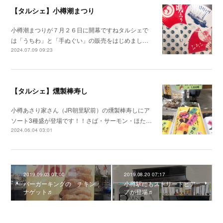
【タルシェ】小樽潮まつり
小樽潮まつりが７月２６日に開幕ですねタルシェで
は「うちわ」と「手ぬぐい」の販売をはじめまし…
2024.07.09 09:23
【タルシェ】燻製棒寿し
小樽あさり家さん（JR朝里駅前）の燻製棒寿しにア
ソート3種盛が登場です！！さば・サーモン・ほた…
2024.06.04 03:01
2019.09.03 07:00
2019.08.20 07:17
バーガーキングの チキン
小樽駅にもストリートピア
ナゲット♬
ノが登場♬