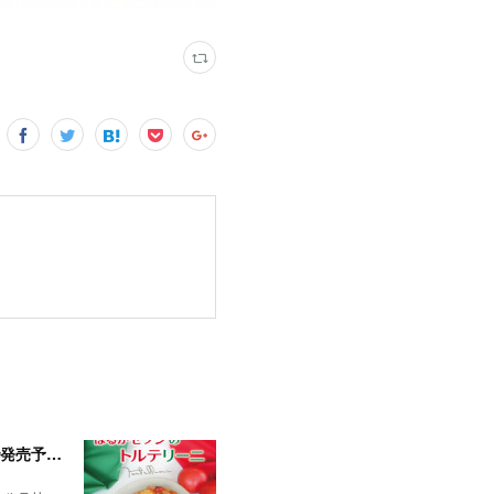
【小樽サンジェルマン】＜夏限定＞あま～いフルーツトマトを使用した「トルテリーニ」を期間限定で発売予定！