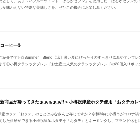
品として、あま～いフルーツトマト「はるかセブン」を使用した「はるかセブンの
しか味わえない特別な美味しさを、ぜひこの機会にお楽しみください。
コーヒー☕
紹介です✨◎Summer Blend【涼】暑い夏にぴったりのすっきり飲みやすいブ
す🎐◎小樽クラシックブレンドお土産に人気のクラシックブレンドの20個入りボッ
祝津産ホタテ「おタテ」のことはみなさんご存じですか？令和3年に小樽市がコロナ禍
定した供給ができる小樽祝津産ホタテを「おタテ」とネーミングし、ブランド化を