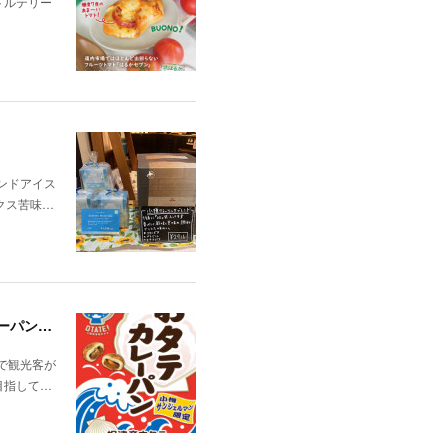
トルテリー
レンドアイス
クス苦味…
【小樽サンジェルマン】＜あの新商品が帰ってきたぁぁぁぁぁ!!＞小樽祝津産ホタテ使用「おタテカレーパン」、2026年7月1日新発売！
で観光客が
目指して…