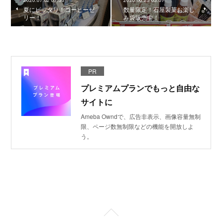
2020.07.02 07:56
2020.06.25 03:07
夏にピッタリ！コーヒーゼ
数量限定！石屋製菓お楽し
リー！
み袋販売中！
PR
プレミアムプランでもっと自由な
サイトに
Ameba Owndで、広告非表示、画像容量無制
限、ページ数無制限などの機能を開放しよ
う。