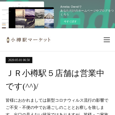
Ameba Owndで
あなただけのホームページやブログをつ
くろう
今すぐ試す
2020.05.01 06:50
ＪＲ小樽駅５店舗は営業中
です(^^)/
皆様におかれましては新型コロナウィルス流行の影響で
ご不安・不便の中でお過ごしのこととお察しを致しま
す。出口の見えない状況ではありますが、皆様・ご家族