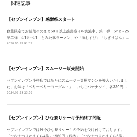
関連記事
【セブンイレブン】感謝祭スタート
数量限定でお値段そのまま50％以上感謝盛りを実施中。第一弾 5/12～25
第二弾 5/19～6/1「とみた豚ラーメン」や「塩むすび」「ちぎりぱん」…
2026.05.19 01:07
【セブンイレブン】スムージー販売開始
セブンイレブン小樽店では新たにスムージー専用マシンを導入いたしまし
た。お味は「ベリーベリーヨーグルト」「いちごバナナソイ」各330円…
2024.06.23 23:56
【セブンイレブン】ひな祭りケーキ予約終了間近
セブンイレブンでは只今ひな祭りケーキの予約を受け付けております。
「ひなまつりかまくら4号」1980円（税抜）「ひなまつりかまくら5号」…