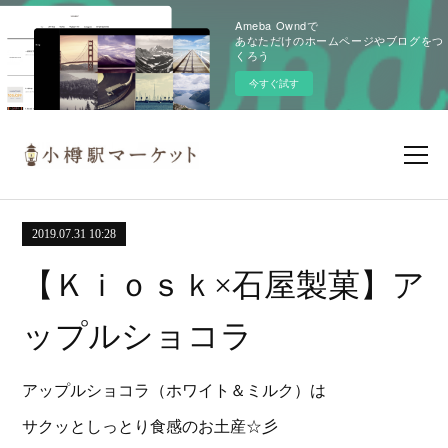
Ameba Owndで
あなただけのホームページやブログをつ
くろう
今すぐ試す
2019.07.31 10:28
【Ｋｉｏｓｋ×石屋製菓】ア
ップルショコラ
アップルショコラ（ホワイト＆ミルク）は
サクッとしっとり食感のお土産☆彡