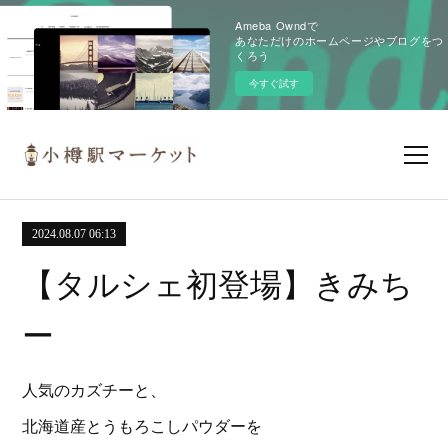
Ameba Owndで
あなただけのホームページやブログをつ
くろう
今すぐ試す
2024.08.07 06:13
【タルシェ初登場】きみち
ー
人気のカズチーと、
北海道産とうもろこしパウダーを