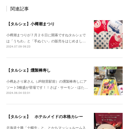
関連記事
【タルシェ】小樽潮まつり
小樽潮まつりが７月２６日に開幕ですねタルシェで
は「うちわ」と「手ぬぐい」の販売をはじめまし…
2024.07.09 09:23
【タルシェ】燻製棒寿し
小樽あさり家さん（JR朝里駅前）の燻製棒寿しにア
ソート3種盛が登場です！！さば・サーモン・ほた…
2024.06.04 03:01
【タルシェ】 ホテルメイドの本格カレー
北海道十勝「士幌牛」と、とかちマッシュルーム入