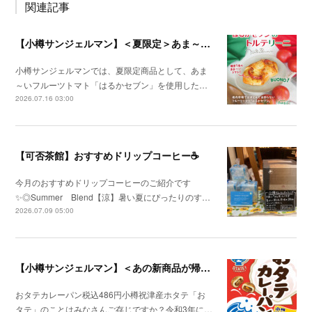
関連記事
【小樽サンジェルマン】＜夏限定＞あま～いフルーツトマトを使用した「トルテリーニ」を期間限定で発売予定！
小樽サンジェルマンでは、夏限定商品として、あま
～いフルーツトマト「はるかセブン」を使用した…
2026.07.16 03:00
【可否茶館】おすすめドリップコーヒー☕
今月のおすすめドリップコーヒーのご紹介です
✨◎Summer Blend【涼】暑い夏にぴったりのす…
2026.07.09 05:00
【小樽サンジェルマン】＜あの新商品が帰ってきたぁぁぁぁぁ!!＞小樽祝津産ホタテ使用「おタテカレーパン」、2026年7月1日新発売！
おタテカレーパン税込486円小樽祝津産ホタテ「お
タテ」のことはみなさんご存じですか？令和3年に…