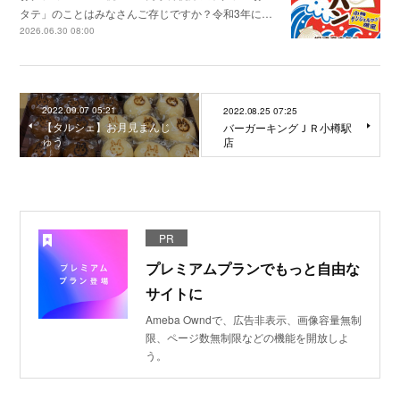
タテ」のことはみなさんご存じですか？令和3年に…
2026.06.30 08:00
2022.09.07 05:21
2022.08.25 07:25
【タルシェ】お月見まんじ
バーガーキングＪＲ小樽駅
ゅう
店
PR
プレミアムプランでもっと自由な
サイトに
Ameba Owndで、広告非表示、画像容量無制
限、ページ数無制限などの機能を開放しよ
う。