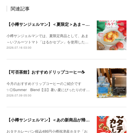
関連記事
【小樽サンジェルマン】＜夏限定＞あま～いフルーツトマトを使用した「トルテリーニ」を期間限定で発売予定！
小樽サンジェルマンでは、夏限定商品として、あま
～いフルーツトマト「はるかセブン」を使用した…
2026.07.16 03:00
【可否茶館】おすすめドリップコーヒー☕
今月のおすすめドリップコーヒーのご紹介です
✨◎Summer Blend【涼】暑い夏にぴったりのす…
2026.07.09 05:00
【小樽サンジェルマン】＜あの新商品が帰ってきたぁぁぁぁぁ!!＞小樽祝津産ホタテ使用「おタテカレーパン」、2026年7月1日新発売！
おタテカレーパン税込486円小樽祝津産ホタテ「お