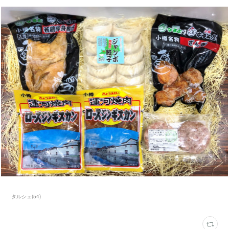
タルシェ
(
54
)