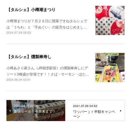
【タルシェ】小樽潮まつり
小樽潮まつりが７月２６日に開幕ですねタルシェで
は「うちわ」と「手ぬぐい」の販売をはじめまし…
2024.07.09 09:23
【タルシェ】燻製棒寿し
小樽あさり家さん（JR朝里駅前）の燻製棒寿しにア
ソート3種盛が登場です！！さば・サーモン・ほた…
2024.06.04 03:01
2021.08.17 03:00
2021.07.26 04:52
夏物セール！今月末まで！
ワッパーｊｒ半額キャンペ
ーン